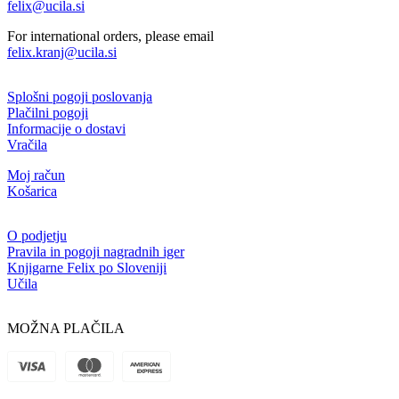
felix@ucila.si
For international orders, please email
felix.kranj@ucila.si
Splošni pogoji poslovanja
Plačilni pogoji
Informacije o dostavi
Vračila
Moj račun
Košarica
O podjetju
Pravila in pogoji nagradnih iger
Knjigarne Felix po Sloveniji
Učila
MOŽNA PLAČILA