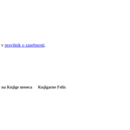
e v
pravilnik o zasebnosti
.
2 na Knjige meseca
Knjigarne Felix