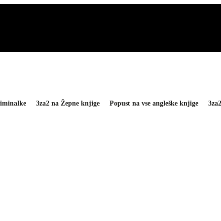
iminalke
3za2 na Žepne knjige
Popust na vse angleške knjige
3za