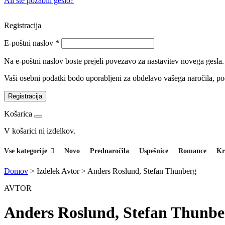
Ali ste pozabili geslo?
Registracija
E-poštni naslov
*
Na e-poštni naslov boste prejeli povezavo za nastavitev novega gesla.
Vaši osebni podatki bodo uporabljeni za obdelavo vašega naročila, p
Registracija
Košarica
V košarici ni izdelkov.
Vse kategorije
Novo
Prednaročila
Uspešnice
Romance
Kr
Domov
>
Izdelek Avtor
>
Anders Roslund, Stefan Thunberg
AVTOR
Anders Roslund, Stefan Thunbe