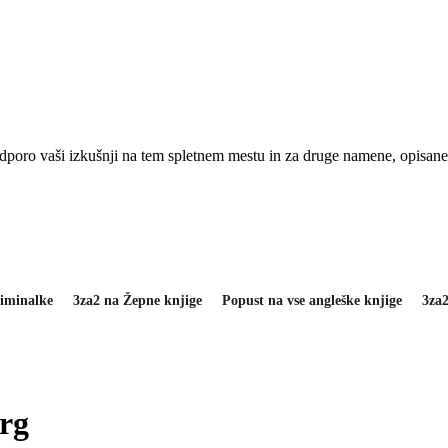
odporo vaši izkušnji na tem spletnem mestu in za druge namene, opisan
iminalke
3za2 na Žepne knjige
Popust na vse angleške knjige
3za
rg