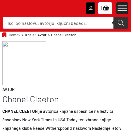
|
P
r
o
d
u
Domov
>
Izdelek Avtor
>
Chanel Cleeton
c
t
s
s
e
a
r
c
h
AVTOR
Chanel Cleeton
CHANEL CLEETON
je avtorica knjižne uspešnice na lestvici
časopisov New York Times in USA Today ter izbrane knjige
knjižnega kluba Reese Witherspoon z naslovom Naslednje leto v