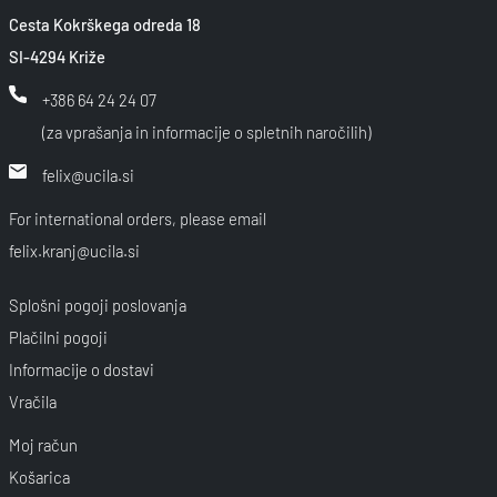
Cesta Kokrškega odreda 18
SI-4294 Križe
+386 64 24 24 07
(za vprašanja in informacije o spletnih naročilih)
felix@ucila.si
For international orders, please email
felix.kranj@ucila.si
Splošni pogoji poslovanja
Plačilni pogoji
Informacije o dostavi
Vračila
Moj račun
Košarica