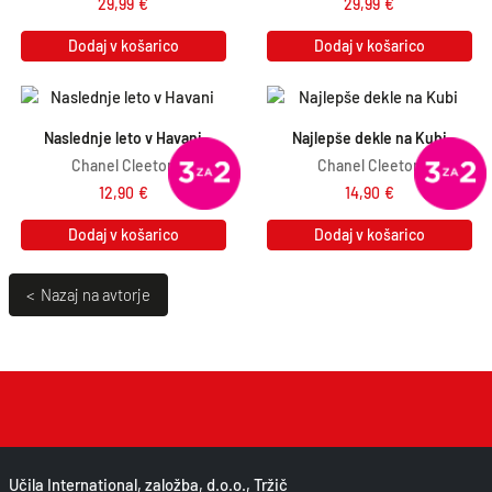
29,99
€
29,99
€
Dodaj v košarico
Dodaj v košarico
Naslednje leto v Havani
Najlepše dekle na Kubi
Chanel Cleeton
Chanel Cleeton
12,90
€
14,90
€
Dodaj v košarico
Dodaj v košarico
< Nazaj na avtorje
Učila International, založba, d.o.o., Tržič