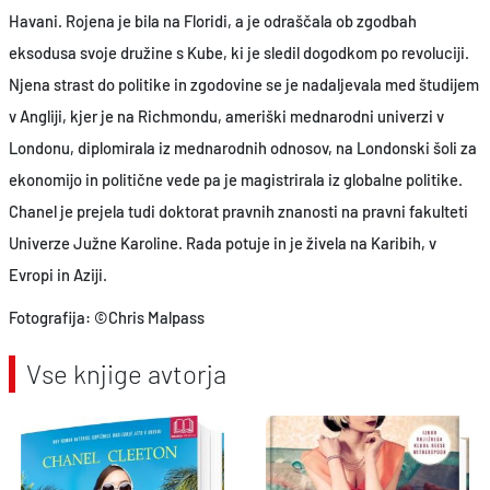
Havani. Rojena je bila na Floridi, a je odraščala ob zgodbah
eksodusa svoje družine s Kube, ki je sledil dogodkom po revoluciji.
Njena strast do politike in zgodovine se je nadaljevala med študijem
v Angliji, kjer je na Richmondu, ameriški mednarodni univerzi v
Londonu, diplomirala iz mednarodnih odnosov, na Londonski šoli za
ekonomijo in politične vede pa je magistrirala iz globalne politike.
Chanel je prejela tudi doktorat pravnih znanosti na pravni fakulteti
Univerze Južne Karoline. Rada potuje in je živela na Karibih, v
Evropi in Aziji.
Fotografija: ©Chris Malpass
Vse knjige avtorja