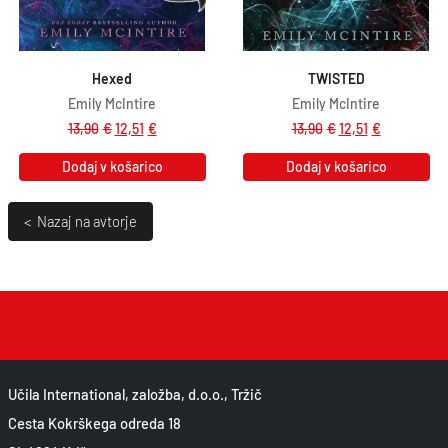
Hexed
TWISTED
Emily McIntire
Emily McIntire
13,90
€
12,51
€
13,90
€
12,51
€
Dodaj v košarico
Dodaj v košarico
< Nazaj na avtorje
Učila International, založba, d.o.o., Tržič
Cesta Kokrškega odreda 18