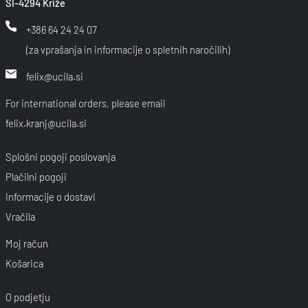
SI-4294 Križe
+386 64 24 24 07
(za vprašanja in informacije o spletnih naročilih)
felix@ucila.si
For international orders, please email
felix.kranj@ucila.si
Splošni pogoji poslovanja
Plačilni pogoji
Informacije o dostavi
Vračila
Moj račun
Košarica
O podjetju