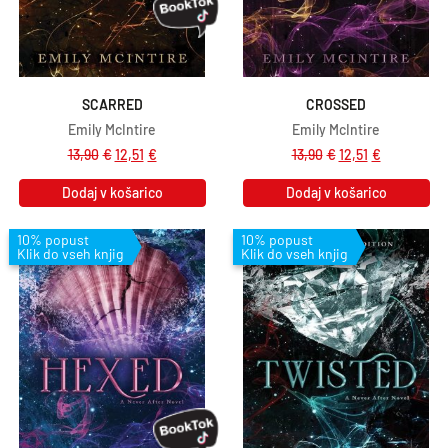
SCARRED
CROSSED
Emily McIntire
Emily McIntire
13,90
€
12,51
€
13,90
€
12,51
€
Dodaj v košarico
Dodaj v košarico
10% popust
10% popust
Klik do vseh knjig
Klik do vseh knjig