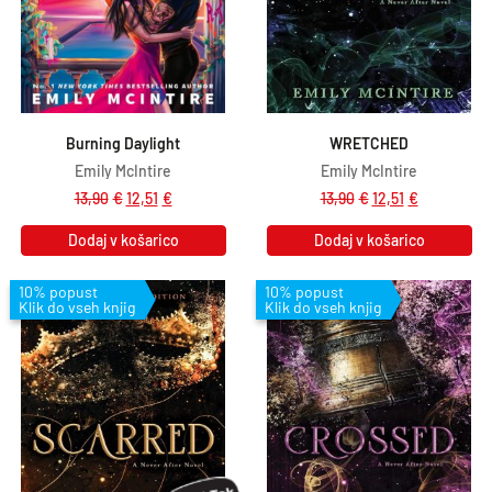
Burning Daylight
WRETCHED
Emily McIntire
Emily McIntire
13,90
€
12,51
€
13,90
€
12,51
€
Dodaj v košarico
Dodaj v košarico
10% popust
10% popust
Klik do vseh knjig
Klik do vseh knjig