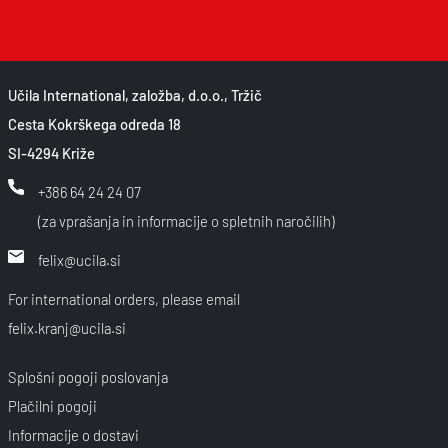
Učila International, založba, d.o.o., Tržič
Cesta Kokrškega odreda 18
SI-4294 Križe
+386 64 24 24 07
(za vprašanja in informacije o spletnih naročilih)
felix@ucila.si
For international orders, please email
felix.kranj@ucila.si
Splošni pogoji poslovanja
Plačilni pogoji
Informacije o dostavi