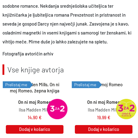
sodobne romance. Nekdanja srednješolska učiteljica ter
knjižničarka je ljubiteljica romana Prevzetnost in pristranost in
seveda je gospod Darcy njen največji junak. Zasvojena je s kavo,
osladnimi magnetki in vsemi knjigami s samorogi ter ženskami, ki
vihtijo meče. Mirne duše jo lahko zalezujete na spletu.
Fotografija avtoričin arhiv
Vse knjige avtorja
Prelistaj me
Prelistaj me
On ni moj Romeo
On ni moj Romeo
Ilsa Madden Mills
Ilsa Madden Mills
14,90
€
19,99
€
Dodaj v košarico
Dodaj v košarico