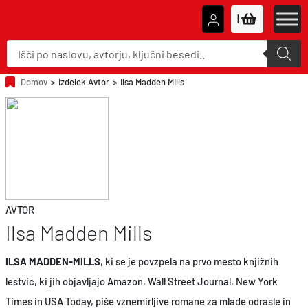
|
P
r
o
d
u
Domov
>
Izdelek Avtor
>
Ilsa Madden Mills
c
t
s
s
e
a
r
c
h
AVTOR
Ilsa Madden Mills
ILSA MADDEN-MILLS
, ki se je povzpela na prvo mesto knjižnih
lestvic, ki jih objavljajo Amazon, Wall Street Journal, New York
Times in USA Today, piše vznemirljive romane za mlade odrasle in