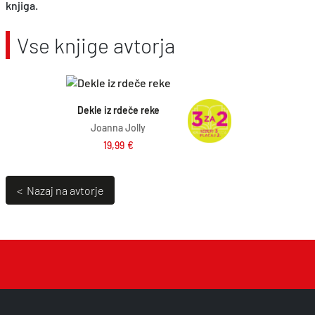
knjiga.
Vse knjige avtorja
Dodaj v košarico
Dekle iz rdeče reke
Joanna Jolly
19,99
€
< Nazaj na avtorje