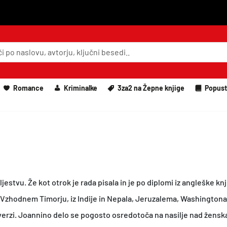
Romance
Kriminalke
3za2 na Žepne knjige
Popust
ljestvu. Že kot otrok je rada pisala in je po diplomi iz angleške knj
v Vzhodnem Timorju, iz Indije in Nepala, Jeruzalema, Washingtona 
verzi. Joannino delo se pogosto osredotoča na nasilje nad ženskam