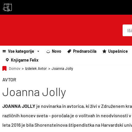
P
r
o
d
u
c
Vse kategorije
Novo
Prednaročila
Uspešnice
t
s
Knjigarne Felix
s
e
Domov
>
Izdelek Avtor
>
Joanna Jolly
a
r
AVTOR
c
Joanna Jolly
h
JOANNA JOLLY
je novinarka in avtorica, ki živi v Združenem kra
različnih koncev sveta – poročala je o volitvah in neodvisnosti 
leta 2016 je bila Shorensteinova štipendistka na Harvardski uni