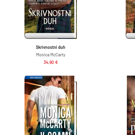
Dodaj v košarico
Skrivnostni duh
Monica McCarty
34,90
€