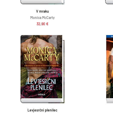
Dodaj v košarico
V mraku
Monica McCarty
32,90
€
Dodaj v košarico
Levjesrčni plenilec