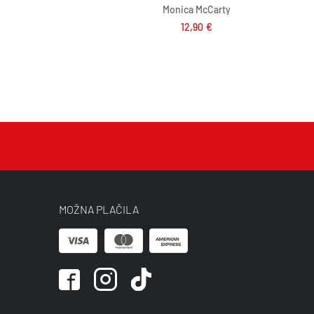
Monica McCarty
12,90
€
MOŽNA PLAČILA