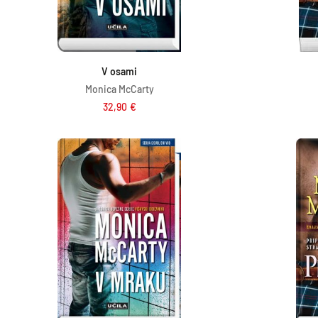
Dodaj v košarico
V osami
Monica McCarty
32,90
€