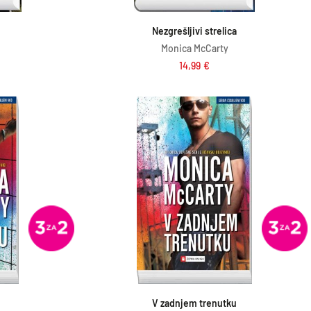
ico
Dodaj v košarico
Nezgrešljivi strelica
Monica McCarty
14,99
€
ico
Dodaj v košarico
V zadnjem trenutku