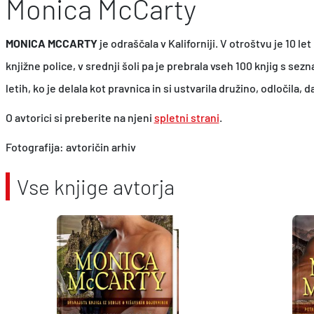
Monica McCarty
MONICA MCCARTY
je odraščala v Kaliforniji. V otroštvu je 10 le
knjižne police, v srednji šoli pa je prebrala vseh 100 knjig s sez
letih, ko je delala kot pravnica in si ustvarila družino, odločila, 
O avtorici si preberite na njeni
spletni strani
.
Fotografija: avtoričin arhiv
Vse knjige avtorja