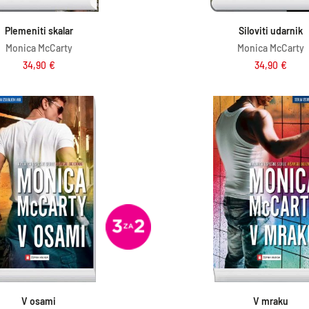
Dodaj v košarico
Dodaj v košar
Plemeniti skalar
Siloviti udarnik
Monica McCarty
Monica McCarty
34,90
€
34,90
€
Dodaj v košarico
Dodaj v košar
V osami
V mraku