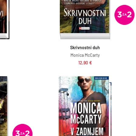
ico
Dodaj v košarico
d
Skrivnostni duh
Monica McCarty
12,90
€