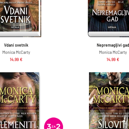
Dodaj v košarico
Dodaj v košar
Vdani svetnik
Nepremagljivi ga
Monica McCarty
Monica McCarty
14,99
€
14,99
€