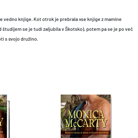
 bile vedno knjige. Kot otrok je prebrala vse knjige z mamine
d študijem se je tudi zaljubila v Škotsko), potem pa se je po več
oti s svojo družino.