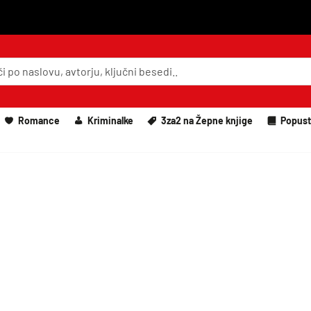
Romance
Kriminalke
3za2 na Žepne knjige
Popust