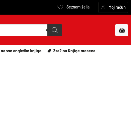
Seznam želja
Moj račun
 na vse angleške knjige
3za2 na Knjige meseca