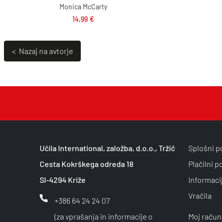
Monica McCarty
14,99
€
< Nazaj na avtorje
Učila International, založba, d.o.o., Tržič
Splošni p
Cesta Kokrškega odreda 18
Plačilni p
SI-4294 Križe
Informaci
Vračila
+386 64 24 24 07
(za vprašanja in informacije o
Moj račun