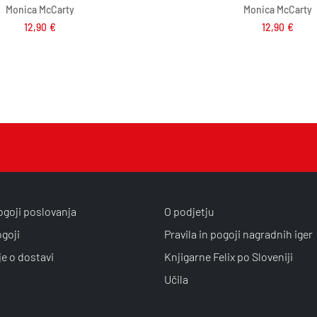
Monica McCarty
Monica McCarty
12,90
€
12,90
€
ogoji poslovanja
O podjetju
ogoji
Pravila in pogoji nagradnih iger
je o dostavi
Knjigarne Felix po Sloveniji
Učila