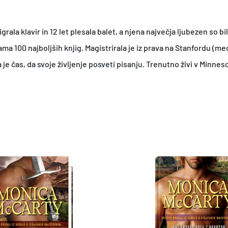
t igrala klavir in 12 let plesala balet, a njena največja ljubezen so
nama 100 najboljših knjig. Magistrirala je iz prava na Stanfordu (me
da je čas, da svoje življenje posveti pisanju. Trenutno živi v Minnes