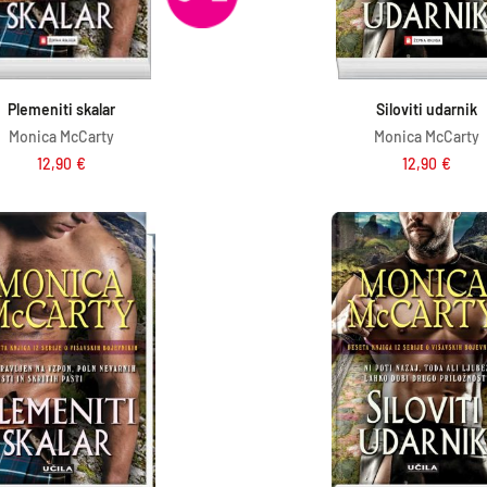
Dodaj v košarico
Dodaj v košar
Plemeniti skalar
Siloviti udarnik
Monica McCarty
Monica McCarty
12,90
€
12,90
€