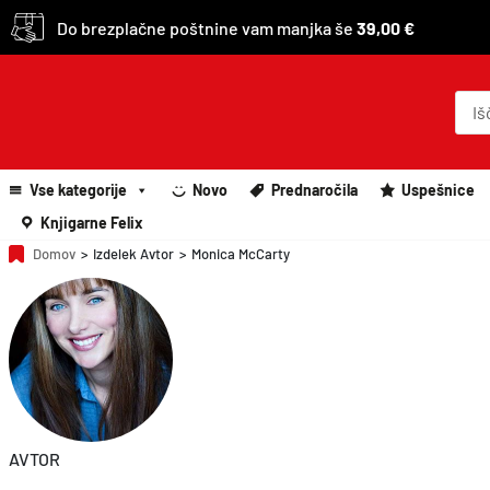
Do brezplačne poštnine vam manjka še
39,00 €
P
r
o
d
u
c
Vse kategorije
Novo
Prednaročila
Uspešnice
t
s
Knjigarne Felix
s
e
Domov
>
Izdelek Avtor
>
Monica McCarty
a
r
c
h
AVTOR