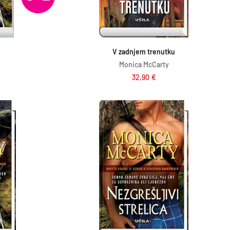
ico
Dodaj v košarico
V zadnjem trenutku
Monica McCarty
32,90
€