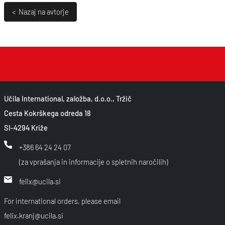
< Nazaj na avtorje
Učila International, založba, d.o.o., Tržič
Cesta Kokrškega odreda 18
SI-4294 Križe
+386 64 24 24 07
(za vprašanja in informacije o spletnih naročilih)
felix@ucila.si
For international orders, please email
felix.kranj@ucila.si