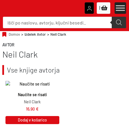
|
P
r
o
d
u
Domov
>
Izdelek Avtor
>
Neil Clark
c
t
AVTOR
s
s
Neil Clark
e
a
r
c
Vse knjige avtorja
h
Naučite se risati
Neil Clark
16,90
€
Dodaj v košarico