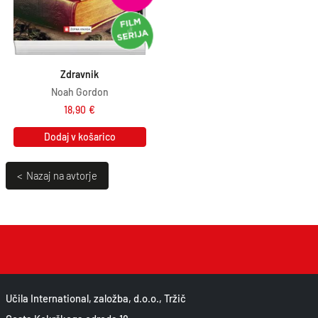
Zdravnik
Noah Gordon
18,90
€
Dodaj v košarico
< Nazaj na avtorje
Učila International, založba, d.o.o., Tržič