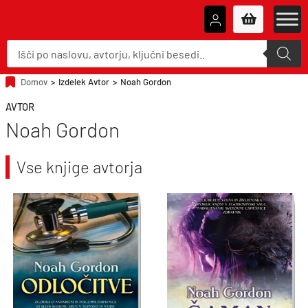
P
r
o
d
u
Domov
>
Izdelek Avtor
>
Noah Gordon
c
t
AVTOR
s
s
Noah Gordon
e
a
r
c
Vse knjige avtorja
h