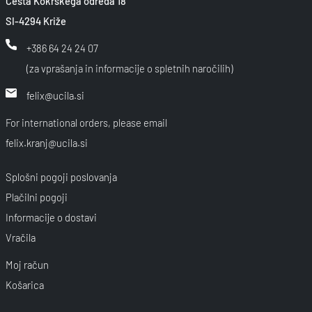
Cesta Kokrškega odreda 18
SI-4294 Križe
+386 64 24 24 07
(za vprašanja in informacije o spletnih naročilih)
felix@ucila.si
For international orders, please email
felix.kranj@ucila.si
Splošni pogoji poslovanja
Plačilni pogoji
Informacije o dostavi
Vračila
Moj račun
Košarica