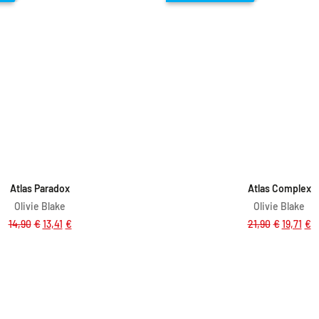
Dodaj v košarico
Dodaj v košar
Atlas Paradox
Atlas Complex
Olivie Blake
Olivie Blake
14,90
€
13,41
€
21,90
€
19,71
€