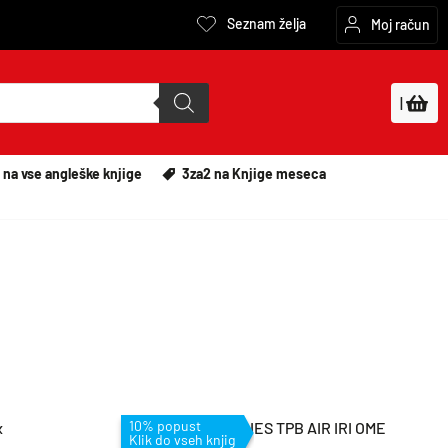
Seznam želja
Moj račun
|
 na vse angleške knjige
3za2 na Knjige meseca
10% popust
Klik do vseh knjig