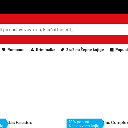
Romance
Kriminalke
3za2 na Žepne knjige
Popust
10% popust
ig
Klik do vseh knjig