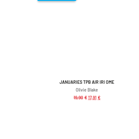
ico
Dodaj v košarico
JANUARIES TPB AIR IRI OME
Olivie Blake
19,90
€
17,91
€