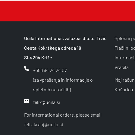
Učila International, založba, d.o.o., Tržič
Splošni p
Cesta Kokrškega odreda 18
Plačilni p
SI-4294 Križe
Informaci
Vračila
+386 64 24 24 07
(za vprašanja in informacije o
Moj račun
spletnih naročilih)
Košarica
felix@ucila.si
For international orders, please email
felix.kranj@ucila.si