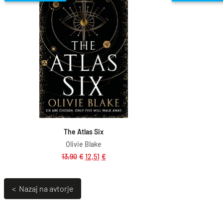
Dodaj v košarico
The Atlas Six
Olivie Blake
13,90
€
12,51
€
< Nazaj na avtorje