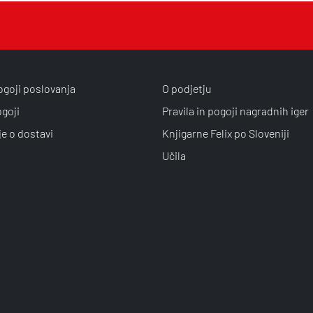
ogoji poslovanja
O podjetju
ogoji
Pravila in pogoji nagradnih iger
je o dostavi
Knjigarne Felix po Sloveniji
Učila