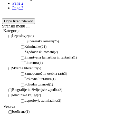
Page
2
Page
3
Odpri filter izdelkov
Stranski menu
Kategorije
Leposlovje
(48)
Ljubezenski romani
(25)
Kriminalke
(21)
Zgodovinski romani
(2)
Znanstvena fantastika in fantazija
(1)
Literatura
(1)
Stvarna literatura
(5)
Samopomoč in osebna rast
(3)
Poslovna literatura
(1)
Poljudna znanost
(1)
Biografije in življenjske zgodbe
(2)
Mladinske knjige
(2)
Leposlovje za mladino
(2)
Vezava
broširano
(1)