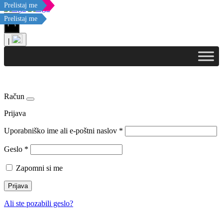
Posebna izdaja
Posebna izdaja
Prelistaj me
Prelistaj me
Prelistaj me
Prelistaj me
Prelistaj me
Prelistaj me
Prelistaj me
Prelistaj me
Prelistaj me
Prelistaj me
Prelistaj me
|
Račun
Prijava
Uporabniško ime ali e-poštni naslov
*
Geslo
*
Zapomni si me
Prijava
Ali ste pozabili geslo?