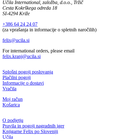
Učila International, založba, d.o.o., Tržič
Cesta Kokrškega odreda 18
SI-4294 Križe
+386 64 24 24 07
(za vprašanja in informacije o spletnih naročilih)
felix@ucila.si
For international orders, please email
felix.kranj@ucila.si
Splošni pogoji poslovanja
Plačilni pogoji
Informacije o dostavi
Vračila
Moj račun
Košarica
O podjetju
Pravila in pogoji nagradnih iger
Knjigarne Felix po Sloveniji
Učila