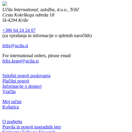
Učila International, založba, d.o.o., Tržič
Cesta Kokrškega odreda 18
SI-4294 Križe
+386 64 24 24 07
(za vprašanja in informacije o spletnih naročilih)
felix@ucila.si
For international orders, please email
felix.kranj@ucila.si
Splošni pogoji poslovanja
Plačilni pogoji
Informacije o dostavi
Vračila
Moj račun
Košarica
O podjetju
Pravila in pogoji nagradnih iger