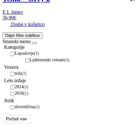
E L James
36,90
€
Dodaj v košarico
Odpri filter izdelkov
Stranski menu
Kategorije
Leposlovje
(3)
Ljubezenski romani
(3)
Vezava
trda
(3)
Leto izdaje
2024
(2)
2018
(1)
Jezik
slovenščina
(3)
Počisti vse