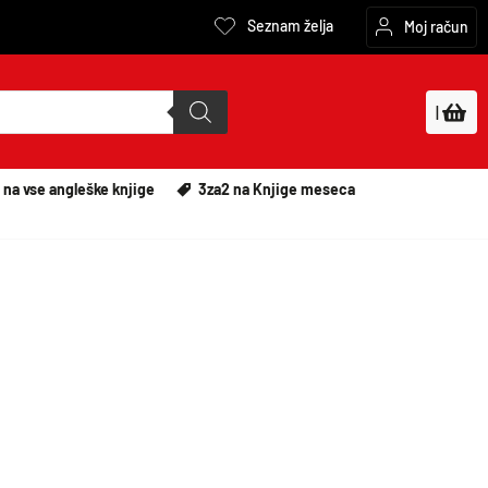
Seznam želja
Moj račun
|
 na vse angleške knjige
3za2 na Knjige meseca