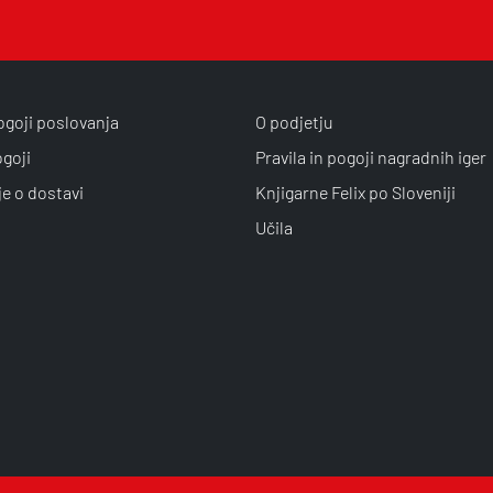
ogoji poslovanja
O podjetju
ogoji
Pravila in pogoji nagradnih iger
je o dostavi
Knjigarne Felix po Sloveniji
Učila