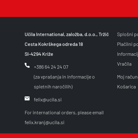
Učila International, založba, d.o.o., Tržič
Splošni p
Cesta Kokrškega odreda 18
Plačilni p
SI-4294 Križe
Informaci
Vračila
+386 64 24 24 07
(za vprašanja in informacije o
Moj račun
spletnih naročilih)
Košarica
felix@ucila.si
For international orders, please email
felix.kranj@ucila.si