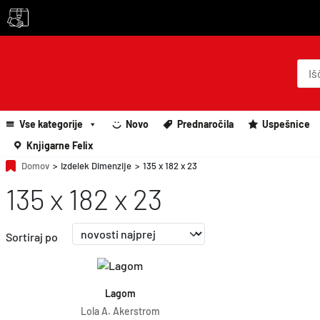
P
r
o
d
u
c
Vse kategorije
Novo
Prednaročila
Uspešnice
t
s
Knjigarne Felix
s
e
Domov
>
Izdelek Dimenzije
>
135 x 182 x 23
a
135 x 182 x 23
r
c
h
Sortiraj po
Dodaj v košarico
Lagom
Lola A. Akerstrom