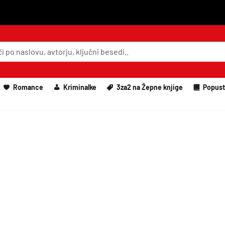
Romance
Kriminalke
3za2 na Žepne knjige
Popust