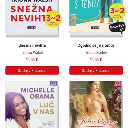
Snežna nevihta
Zgodilo se je s teboj
Triona Walsh
Tessa Bailey
19,99
€
19,99
€
Dodaj v košarico
Dodaj v košarico