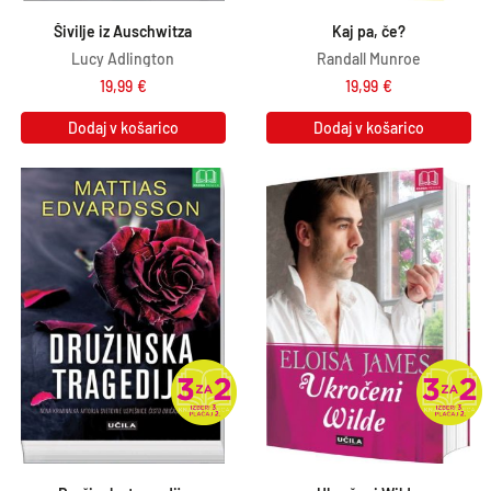
Šivilje iz Auschwitza
Kaj pa, če?
Lucy Adlington
Randall Munroe
19,99
€
19,99
€
Dodaj v košarico
Dodaj v košarico