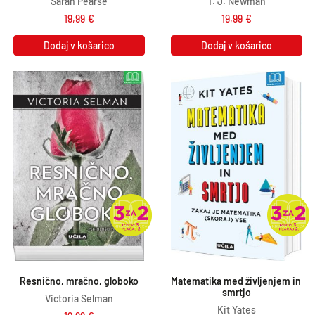
Sarah Pearse
T. J. Newman
19,99
€
19,99
€
Dodaj v košarico
Dodaj v košarico
Resnično, mračno, globoko
Matematika med življenjem in 
smrtjo
Victoria Selman
Kit Yates