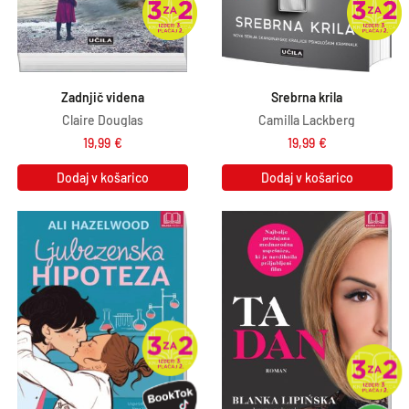
Zadnjič videna
Srebrna krila
Claire Douglas
Camilla Lackberg
19,99
€
19,99
€
Dodaj v košarico
Dodaj v košarico