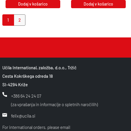
Dodaj v košarico
Dodaj v košarico
Page navigation
Current Page
Page
1
2
Učila International, založba, d.o.o., Tržič
Cesta Kokrškega odreda 18
SI-4294 Križe
+386 64 24 24 07
(za vprašanja in informacije o spletnih naročilih)
felix@ucila.si
For international orders, please email