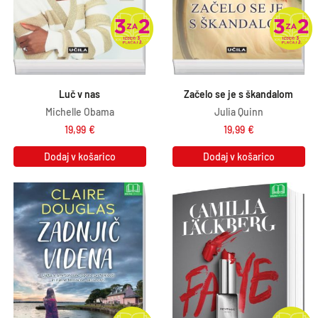
Luč v nas
Začelo se je s škandalom
Michelle Obama
Julia Quinn
19,99
€
19,99
€
Dodaj v košarico
Dodaj v košarico