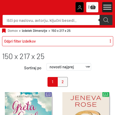
|
P
r
o
d
u
Domov
>
Izdelek Dimenzije
>
150 x 217 x 25
c
t
Odpri filter izdelkov
s
s
e
a
150 x 217 x 25
r
c
h
Sortiraj po
Page navigation
Current Page
Page
1
2