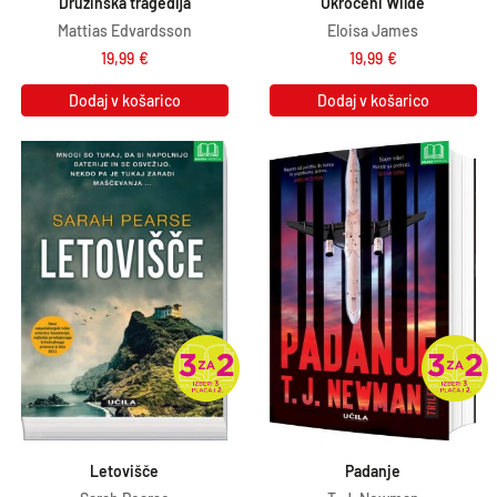
Družinska tragedija
Ukročeni Wilde
Mattias Edvardsson
Eloisa James
19,99
€
19,99
€
Dodaj v košarico
Dodaj v košarico
Letovišče
Padanje