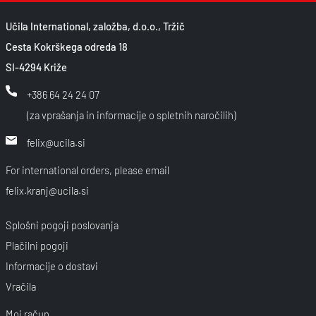
Učila International, založba, d.o.o., Tržič
Cesta Kokrškega odreda 18
SI-4294 Križe
+386 64 24 24 07
(za vprašanja in informacije o spletnih naročilih)
felix@ucila.si
For international orders, please email
felix.kranj@ucila.si
Splošni pogoji poslovanja
Plačilni pogoji
Informacije o dostavi
Vračila
Moj račun