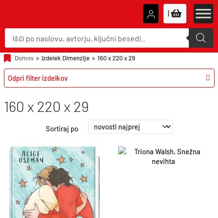
|
P
r
o
d
u
Domov
>
Izdelek Dimenzije
>
160 x 220 x 29
c
t
Odpri filter izdelkov
s
s
e
a
160 x 220 x 29
r
c
h
Sortiraj po