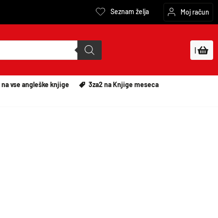
Seznam želja
Moj račun
|
 na vse angleške knjige
3za2 na Knjige meseca