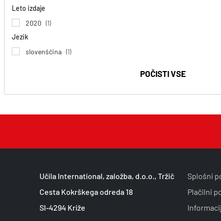
Leto izdaje
2020
(1)
Jezik
slovenščina
(1)
POČISTI VSE
Učila International, založba, d.o.o., Tržič
Splošni p
Cesta Kokrškega odreda 18
Plačilni p
SI-4294 Križe
Informaci