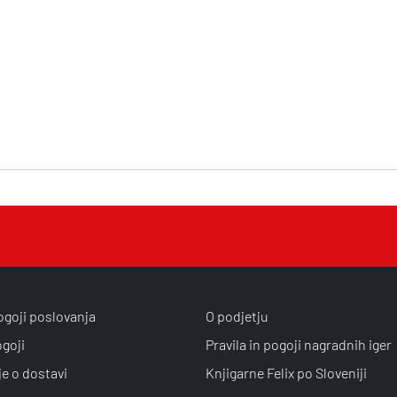
ogoji poslovanja
O podjetju
ogoji
Pravila in pogoji nagradnih iger
je o dostavi
Knjigarne Felix po Sloveniji