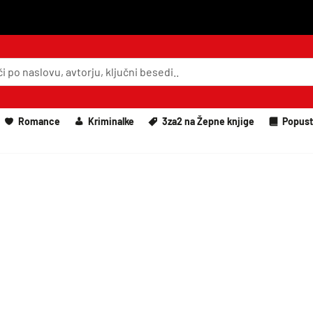
Romance
Kriminalke
3za2 na Žepne knjige
Popust