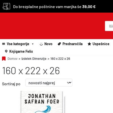
Do brezplačne poštnine vam manjka še
39,00 €
P
r
o
d
u
c
Vse kategorije
Novo
Prednaročila
Uspešnice
t
s
Knjigarne Felix
s
e
Domov
>
Izdelek Dimenzije
>
160 x 222 x 26
a
160 x 222 x 26
r
c
h
Sortiraj po