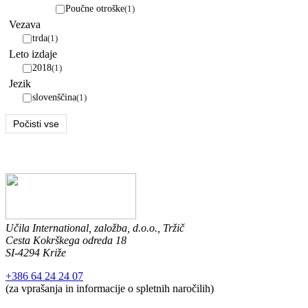
Poučne otroške
(1)
Vezava
trda
(1)
Leto izdaje
2018
(1)
Jezik
slovenščina
(1)
Počisti vse
Učila International, založba, d.o.o., Tržič
Cesta Kokrškega odreda 18
SI-4294 Križe
+386 64 24 24 07
(za vprašanja in informacije o spletnih naročilih)