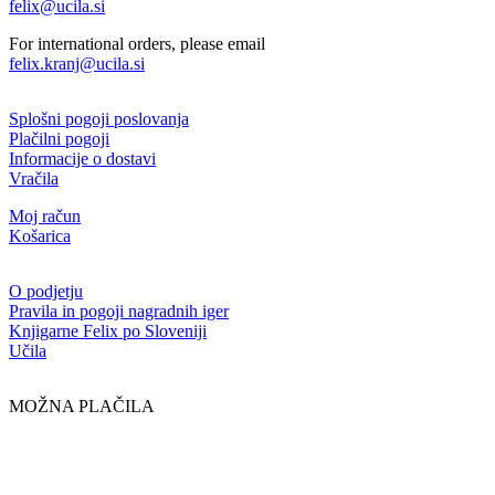
felix@ucila.si
For international orders, please email
felix.kranj@ucila.si
Splošni pogoji poslovanja
Plačilni pogoji
Informacije o dostavi
Vračila
Moj račun
Košarica
O podjetju
Pravila in pogoji nagradnih iger
Knjigarne Felix po Sloveniji
Učila
MOŽNA PLAČILA