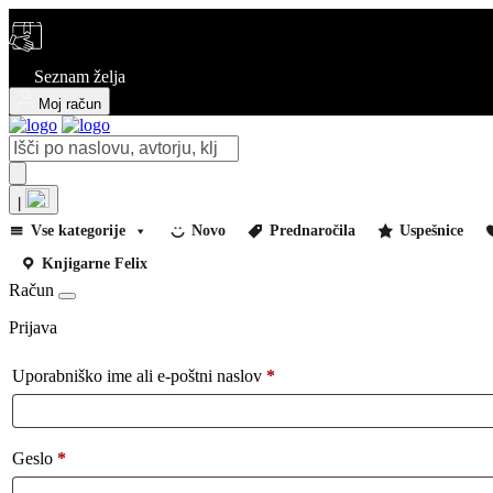
Seznam želja
Moj račun
Products
search
|
Vse kategorije
Novo
Prednaročila
Uspešnice
Knjigarne Felix
Račun
Prijava
Uporabniško ime ali e-poštni naslov
*
Geslo
*