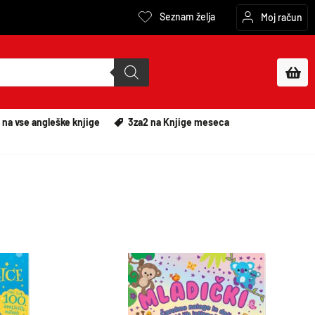
Seznam želja
Moj račun
 na vse angleške knjige
3za2 na Knjige meseca