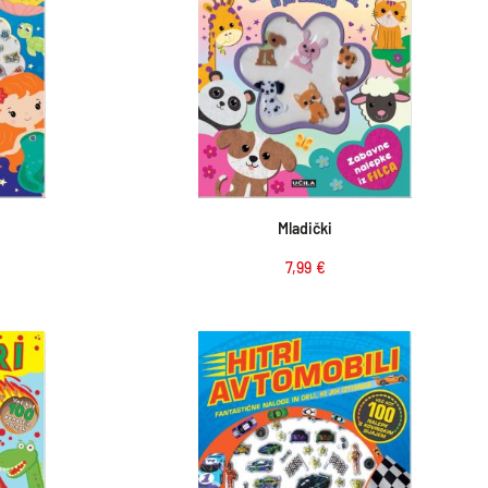
ico
Dodaj v košarico
Mladički
7,99
€