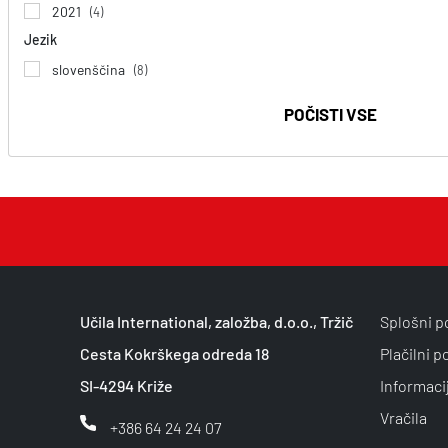
2021
(4)
Jezik
slovenščina
(8)
POČISTI VSE
Učila International, založba, d.o.o., Tržič
Splošni p
Cesta Kokrškega odreda 18
Plačilni p
SI-4294 Križe
Informaci
Vračila
+386 64 24 24 07