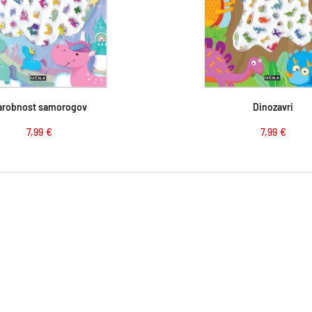
Dodaj v košarico
Dodaj v košar
arobnost samorogov
Dinozavri
7,99
€
7,99
€