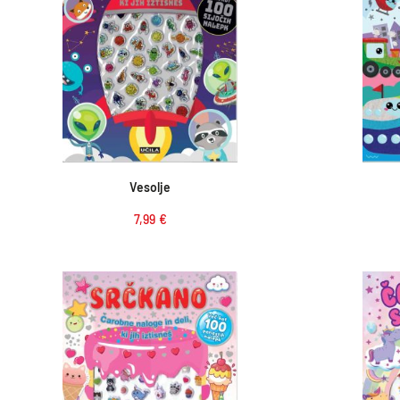
Dodaj v košarico
Vesolje
7,99
€