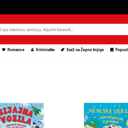
Romance
Kriminalke
3za2 na Žepne knjige
Popust