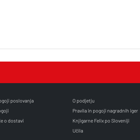
ogoji poslovanja
O podjetju
ogoji
Pravila in pogoji nagradnih iger
je o dostavi
Knjigarne Felix po Sloveniji
Učila