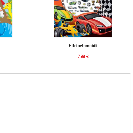
ico
Dodaj v košarico
Hitri avtomobili
7,99
€