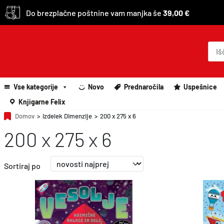
Do brezplačne poštnine vam manjka še
39,00 €
P
r
o
d
u
c
Vse kategorije
Novo
Prednaročila
Uspešnice
t
s
Knjigarne Felix
s
e
Domov
>
Izdelek Dimenzije
>
200 x 275 x 6
a
200 x 275 x 6
r
c
h
Sortiraj po