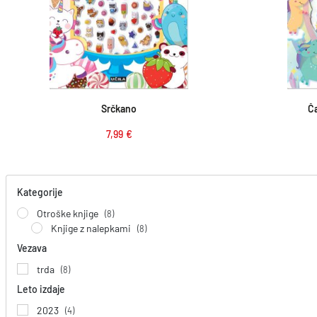
Dodaj v košarico
Srčkano
Č
7,99
€
Kategorije
Otroške knjige
(8)
Knjige z nalepkami
(8)
Vezava
trda
(8)
Leto izdaje
2023
(4)