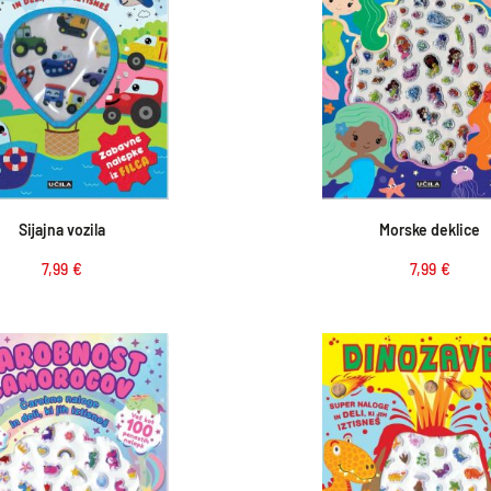
Dodaj v košarico
Dodaj v košar
Sijajna vozila
Morske deklice
7,99
€
7,99
€