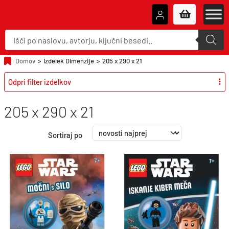
P
r
o
d
u
Domov
>
Izdelek Dimenzije
>
205 x 290 x 21
c
t
Odpri filter izdelkov
s
s
e
a
205 x 290 x 21
r
c
h
Sortiraj po