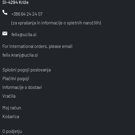
SI-4294 Križe
+386 64 24 24 07
(za vprašanja in informacije o spletnih naročilih)
felix@ucila.si
For international orders, please email
felix.kranj@ucila.si
Splošni pogoji poslovanja
Plačilni pogoji
Informacije o dostavi
Vračila
Moj račun
Košarica
O podjetju