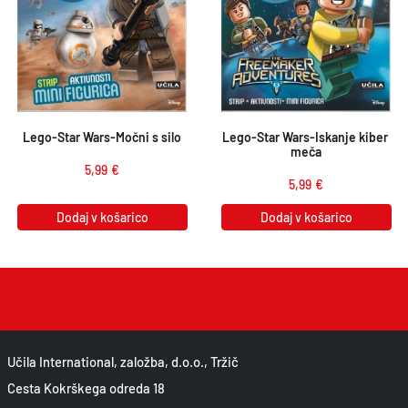
Lego-Star Wars-Močni s silo
Lego-Star Wars-Iskanje kiber 
meča
5,99
€
5,99
€
Dodaj v košarico
Dodaj v košarico
Učila International, založba, d.o.o., Tržič
Cesta Kokrškega odreda 18