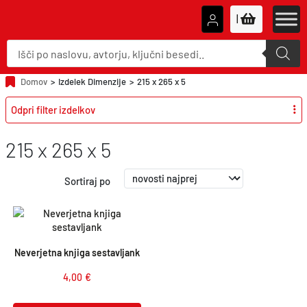
|
P
r
o
d
u
Domov
>
Izdelek Dimenzije
>
215 x 265 x 5
c
t
Odpri filter izdelkov
s
s
e
a
215 x 265 x 5
r
c
h
Sortiraj po
Neverjetna knjiga sestavljank
4,00
€