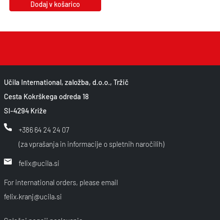
Dodaj v košarico
Učila International, založba, d.o.o., Tržič
Cesta Kokrškega odreda 18
SI-4294 Križe
+386 64 24 24 07
(za vprašanja in informacije o spletnih naročilih)
felix@ucila.si
For international orders, please email
felix.kranj@ucila.si