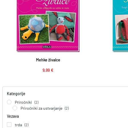
Dodaj v košarico
Mehke živalce
9,99
€
Kategorije
Priročniki
(2)
Priročniki za ustvarjanje
(2)
Vezava
trda
(2)