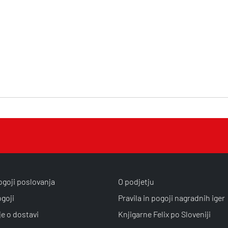
ogoji poslovanja
O podjetju
ogoji
Pravila in pogoji nagradnih iger
je o dostavi
Knjigarne Felix po Sloveniji