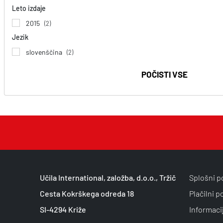
Leto izdaje
2015
(2)
Jezik
slovenščina
(2)
POČISTI VSE
Učila International, založba, d.o.o., Tržič
Splošni p
Cesta Kokrškega odreda 18
Plačilni p
SI-4294 Križe
Informaci