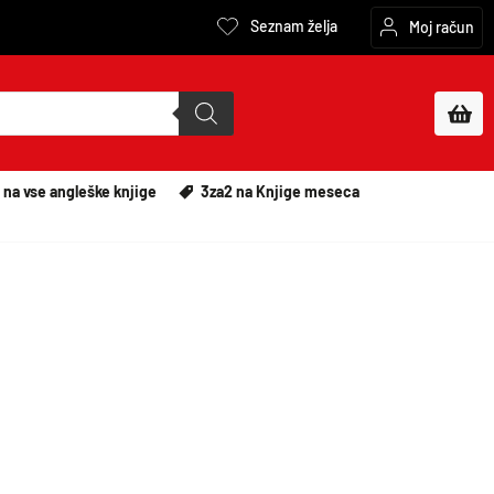
Seznam želja
Moj račun
 na vse angleške knjige
3za2 na Knjige meseca