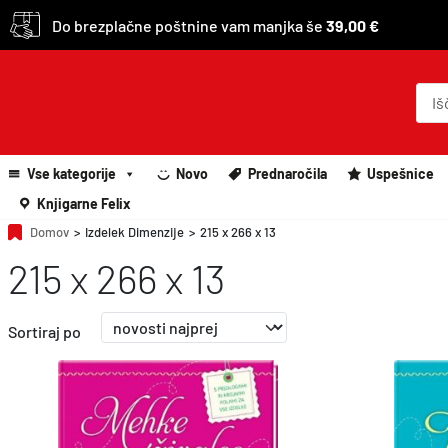
Do brezplačne poštnine vam manjka še
39,00 €
P
r
o
d
u
c
Vse kategorije
Novo
Prednaročila
Uspešnice
t
s
Knjigarne Felix
s
e
Domov
>
Izdelek Dimenzije
>
215 x 266 x 13
a
215 x 266 x 13
r
c
h
Sortiraj po