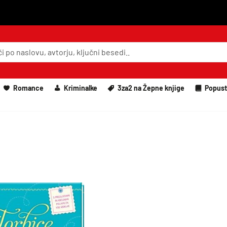
Romance
Kriminalke
3za2 na Žepne knjige
Popust