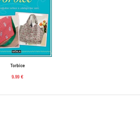
Dodaj v košarico
Torbice
9,99
€