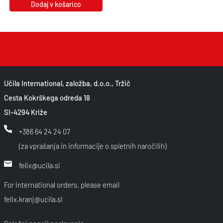
Dodaj v košarico
Učila International, založba, d.o.o., Tržič
Cesta Kokrškega odreda 18
SI-4294 Križe
+386 64 24 24 07
(za vprašanja in informacije o spletnih naročilih)
felix@ucila.si
For international orders, please email
felix.kranj@ucila.si