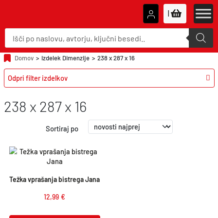
|
P
r
o
d
u
Domov
>
Izdelek Dimenzije
>
238 x 287 x 16
c
t
Odpri filter izdelkov
s
s
e
a
238 x 287 x 16
r
c
h
Sortiraj po
Težka vprašanja bistrega Jana
12,99
€