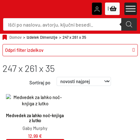
|
P
r
o
d
u
Domov
>
Izdelek Dimenzije
>
247 x 261 x 35
c
t
Odpri filter izdelkov
s
s
e
a
247 x 261 x 35
r
c
h
Sortiraj po
Medvedek za lahko noč-knjiga 
z lutko
Gaby Murphy
12,99
€