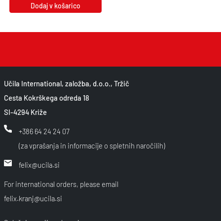
Dodaj v košarico
Učila International, založba, d.o.o., Tržič
Cesta Kokrškega odreda 18
SI-4294 Križe
+386 64 24 24 07
(za vprašanja in informacije o spletnih naročilih)
felix@ucila.si
For international orders, please email
felix.kranj@ucila.si