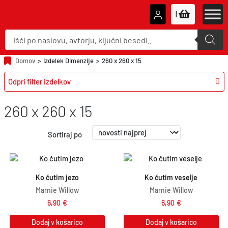
|
P
r
o
d
u
Domov
>
Izdelek Dimenzije
>
260 x 260 x 15
c
t
Odpri filter izdelkov
s
s
e
a
260 x 260 x 15
r
c
h
Sortiraj po
Ko čutim jezo
Ko čutim veselje
Marnie Willow
Marnie Willow
6,90
€
6,90
€
Dodaj v košarico
Dodaj v košarico