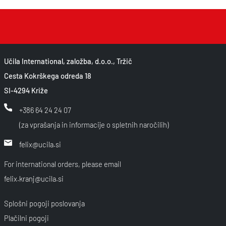
Učila International, založba, d.o.o., Tržič
Cesta Kokrškega odreda 18
SI-4294 Križe
+386 64 24 24 07
(za vprašanja in informacije o spletnih naročilih)
felix@ucila.si
For international orders, please email
felix.kranj@ucila.si
Splošni pogoji poslovanja
Plačilni pogoji