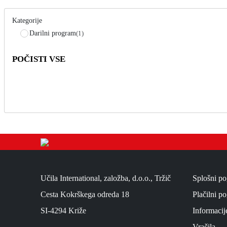
c
h
Kategorije
Darilni program
(1)
POČISTI VSE
Učila International, založba, d.o.o., Tržič
Splošni po
Cesta Kokrškega odreda 18
Plačilni po
SI-4294 Križe
Informacij
Vračila