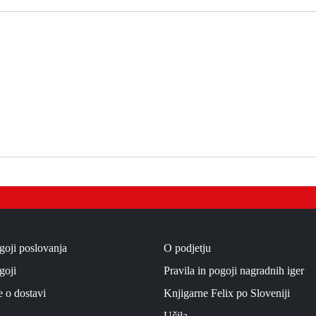
goji poslovanja
O podjetju
goji
Pravila in pogoji nagradnih iger
e o dostavi
Knjigarne Felix po Sloveniji
Učila