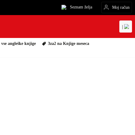
Seznam želja
Moj račun
|
 vse angleške knjige
3za2 na Knjige meseca