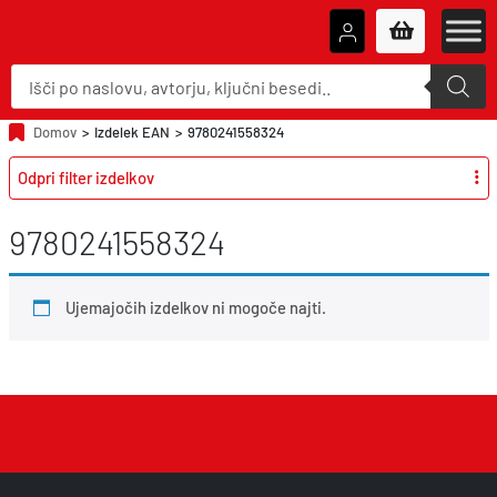
P
r
o
d
u
Domov
>
Izdelek EAN
>
9780241558324
c
t
Odpri filter izdelkov
s
s
e
a
9780241558324
r
c
h
Ujemajočih izdelkov ni mogoče najti.