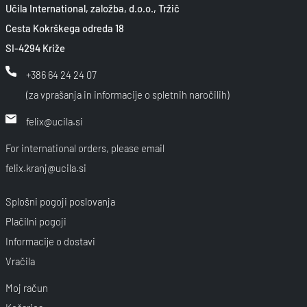
Učila International, založba, d.o.o., Tržič
Cesta Kokrškega odreda 18
SI-4294 Križe
+386 64 24 24 07
(za vprašanja in informacije o spletnih naročilih)
felix@ucila.si
For international orders, please email
felix.kranj@ucila.si
Splošni pogoji poslovanja
Plačilni pogoji
Informacije o dostavi
Vračila
Moj račun