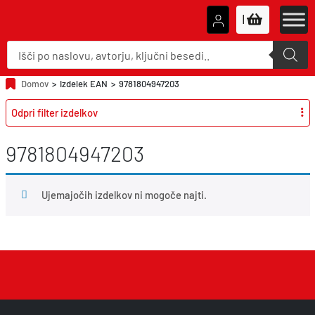
|
P
r
o
d
u
Domov
>
Izdelek EAN
>
9781804947203
c
t
Odpri filter izdelkov
s
s
e
a
9781804947203
r
c
h
Ujemajočih izdelkov ni mogoče najti.