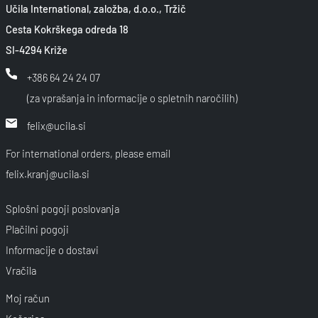
Učila International, založba, d.o.o., Tržič
Cesta Kokrškega odreda 18
SI-4294 Križe
+386 64 24 24 07
(za vprašanja in informacije o spletnih naročilih)
felix@ucila.si
For international orders, please email
felix.kranj@ucila.si
Splošni pogoji poslovanja
Plačilni pogoji
Informacije o dostavi
Vračila
Moj račun