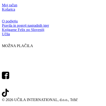
Moj račun
Košarica
O podjetju
Pravila in pogoji nagradnih iger
Knjigarne Felix po Sloveniji
Učila
MOŽNA PLAČILA
© 2026 UČILA INTERNATIONAL, d.o.o., Tržič