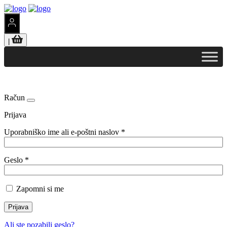
|
Račun
Prijava
Uporabniško ime ali e-poštni naslov
*
Geslo
*
Zapomni si me
Prijava
Ali ste pozabili geslo?