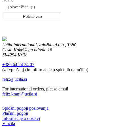
slovenščina
(1)
Počisti vse
Učila International, založba, d.o.o., Tržič
Cesta Kokrškega odreda 18
SI-4294 Križe
+386 64 24 24 07
(za vprašanja in informacije o spletnih naročilih)
felix@ucila.si
For international orders, please email
felix.kranj@ucila.si
Splošni pogoji poslovanja
Plačilni pogoji
Informacije o dostavi
Vračila