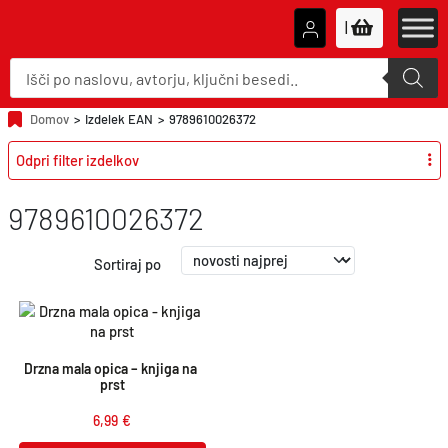
|
P
r
o
d
u
Domov
>
Izdelek EAN
>
9789610026372
c
t
Odpri filter izdelkov
s
s
e
a
9789610026372
r
c
h
Sortiraj po
Drzna mala opica – knjiga na 
prst
6,99
€