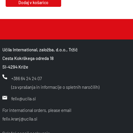
Dodaj v košarico
Učila International, založba, d.o.o., Tržič
Cesta Kokrškega odreda 18
SI-4294 Križe
+386 64 24 24 07
(za vprašanja in informacije o spletnih naročilih)
felix@ucila.si
For international orders, please email
felix.kranj@ucila.si