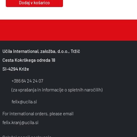
Dodaj v košarico
Učila International, založba, d.o.o., Tržič
Cesta Kokrškega odreda 18
SI-4294 Križe
+386 64 24 24 07
(za vprašanja in informacije o spletnih naročilih)
felix@ucila.si
For international orders, please email
felix.kranj@ucila.si