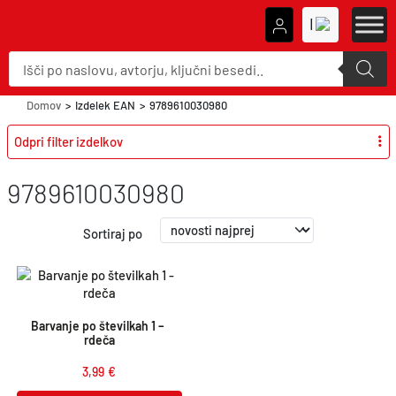
|
P
r
o
d
u
Domov
>
Izdelek EAN
>
9789610030980
c
t
Odpri filter izdelkov
s
s
e
a
9789610030980
r
c
h
Sortiraj po
Barvanje po številkah 1 – 
rdeča
3,99
€