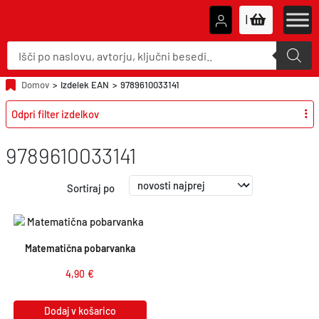
|
P
r
o
d
u
Domov
>
Izdelek EAN
>
9789610033141
c
t
Odpri filter izdelkov
s
s
e
a
9789610033141
r
c
h
Sortiraj po
Matematična pobarvanka
4,90
€
Dodaj v košarico