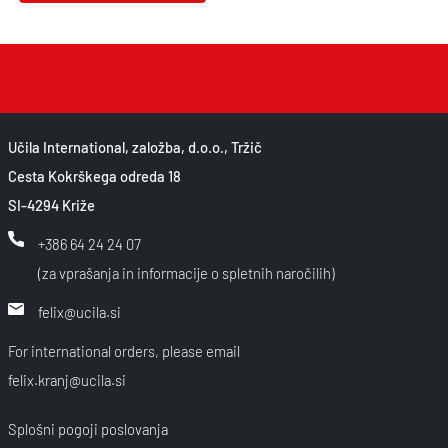
Učila International, založba, d.o.o., Tržič
Cesta Kokrškega odreda 18
SI-4294 Križe
+386 64 24 24 07
(za vprašanja in informacije o spletnih naročilih)
felix@ucila.si
For international orders, please email
felix.kranj@ucila.si
Splošni pogoji poslovanja