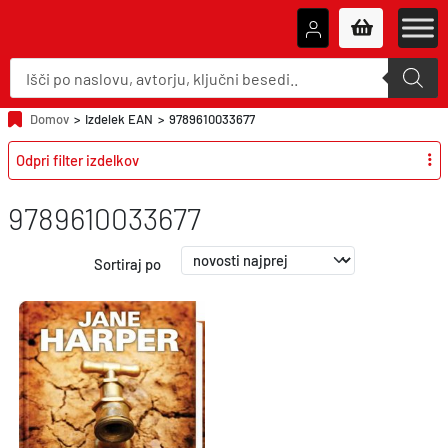
P
r
o
d
u
Domov
>
Izdelek EAN
>
9789610033677
c
t
Odpri filter izdelkov
s
s
e
a
9789610033677
r
c
h
Sortiraj po