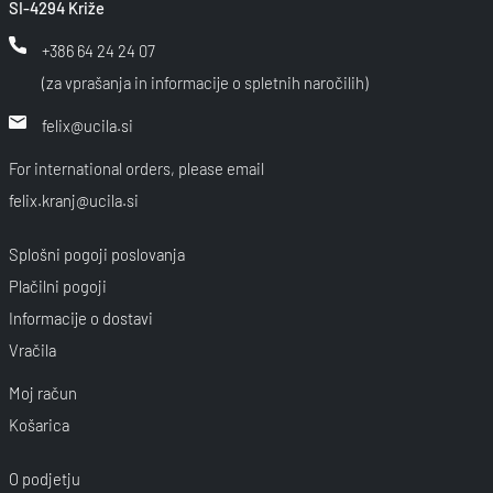
SI-4294 Križe
+386 64 24 24 07
(za vprašanja in informacije o spletnih naročilih)
felix@ucila.si
For international orders, please email
felix.kranj@ucila.si
Splošni pogoji poslovanja
Plačilni pogoji
Informacije o dostavi
Vračila
Moj račun
Košarica
O podjetju