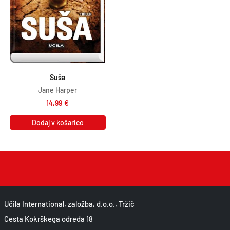
Suša
Jane Harper
14,99
€
Dodaj v košarico
Učila International, založba, d.o.o., Tržič
Cesta Kokrškega odreda 18