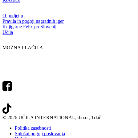
Košarica
O podjetju
Pravila in pogoji nagradnih iger
Knjigarne Felix po Sloveniji
Učila
MOŽNA PLAČILA
© 2026 UČILA INTERNATIONAL, d.o.o., Tržič
Politika zasebnosti
Splošni pogoji poslovanja