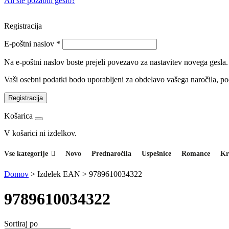
Ali ste pozabili geslo?
Registracija
E-poštni naslov
*
Na e-poštni naslov boste prejeli povezavo za nastavitev novega gesla.
Vaši osebni podatki bodo uporabljeni za obdelavo vašega naročila, p
Registracija
Košarica
V košarici ni izdelkov.
Vse kategorije
Novo
Prednaročila
Uspešnice
Romance
Kr
Domov
>
Izdelek EAN
>
9789610034322
9789610034322
Sortiraj po