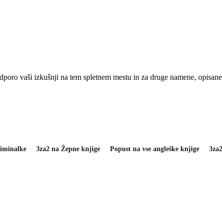
odporo vaši izkušnji na tem spletnem mestu in za druge namene, opisan
iminalke
3za2 na Žepne knjige
Popust na vse angleške knjige
3za