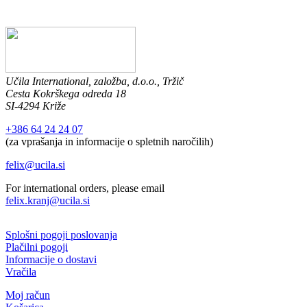
Učila International, založba, d.o.o., Tržič
Cesta Kokrškega odreda 18
SI-4294 Križe
+386 64 24 24 07
(za vprašanja in informacije o spletnih naročilih)
felix@ucila.si
For international orders, please email
felix.kranj@ucila.si
Splošni pogoji poslovanja
Plačilni pogoji
Informacije o dostavi
Vračila
Moj račun