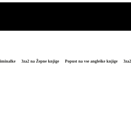
iminalke
3za2 na Žepne knjige
Popust na vse angleške knjige
3za