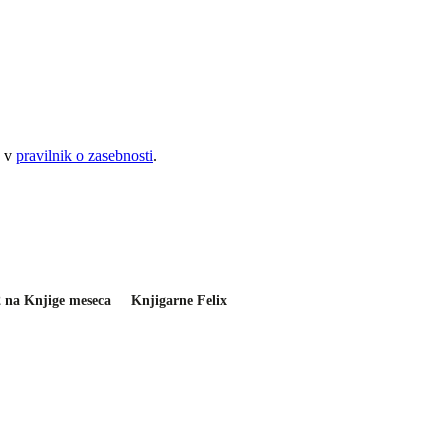
e v
pravilnik o zasebnosti
.
2 na Knjige meseca
Knjigarne Felix