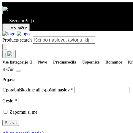
Seznam želja
Moj račun
Products search
|
Vse kategorije
Novo
Prednaročila
Uspešnice
Romance
Kr
Račun
Prijava
Uporabniško ime ali e-poštni naslov
*
Geslo
*
Zapomni si me
Prijava