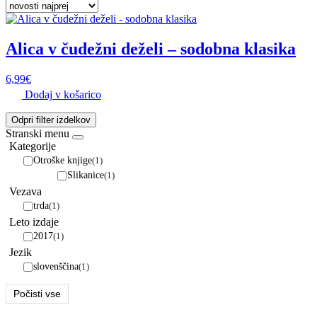
Alica v čudežni deželi – sodobna klasika
6,99
€
Dodaj v košarico
Odpri filter izdelkov
Stranski menu
Kategorije
Otroške knjige
(1)
Slikanice
(1)
Vezava
trda
(1)
Leto izdaje
2017
(1)
Jezik
slovenščina
(1)
Počisti vse