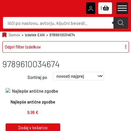
|
P
r
o
d
u
Domov
>
Izdelek EAN
>
9789610034674
c
t
Odpri filter izdelkov
s
s
e
a
9789610034674
r
c
h
Sortiraj po
Najlepše antične zgodbe
9,99
€
Dodaj v košarico