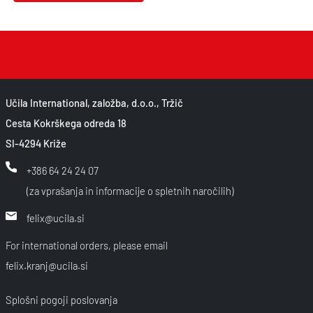
Učila International, založba, d.o.o., Tržič
Cesta Kokrškega odreda 18
SI-4294 Križe
+386 64 24 24 07
(za vprašanja in informacije o spletnih naročilih)
felix@ucila.si
For international orders, please email
felix.kranj@ucila.si
Splošni pogoji poslovanja