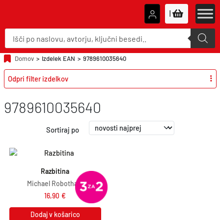
|
P
r
o
d
u
Domov
>
Izdelek EAN
>
9789610035640
c
t
Odpri filter izdelkov
s
s
e
a
9789610035640
r
c
h
Sortiraj po
Razbitina
Michael Robotham
16,90
€
Dodaj v košarico