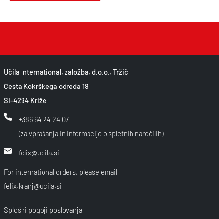
Učila International, založba, d.o.o., Tržič
Cesta Kokrškega odreda 18
SI-4294 Križe
+386 64 24 24 07
(za vprašanja in informacije o spletnih naročilih)
felix@ucila.si
For international orders, please email
felix.kranj@ucila.si
Splošni pogoji poslovanja