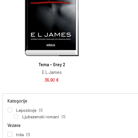
Dodaj v košarico
Tema – Grey 2
E L James
36,90
€
Kategorije
Leposlovje
(1)
Ljubezenski romani
(1)
Vezava
trda
(1)