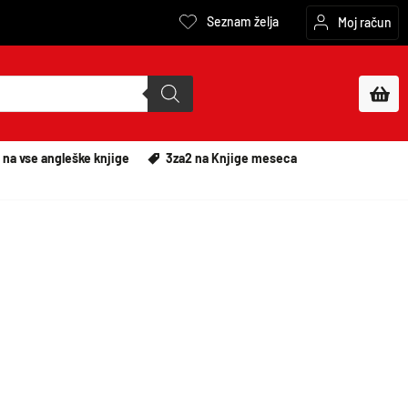
Seznam želja
Moj račun
 na vse angleške knjige
3za2 na Knjige meseca