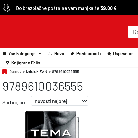
Do brezplačne poštnine vam manjka še
39,00 €
P
r
o
d
u
c
Vse kategorije
Novo
Prednaročila
Uspešnice
t
s
Knjigarne Felix
s
e
Domov
>
Izdelek EAN
>
9789610036555
a
9789610036555
r
c
h
Sortiraj po