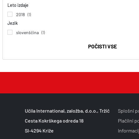
Leto izdaje
2018
(1)
Jezik
slovenščina
(1)
POČISTI VSE
Učila International, založba, d.o.o., Tržič
Splošni p
Cesta Kokrškega odreda 18
Plačilni p
SI-4294 Križe
Informaci