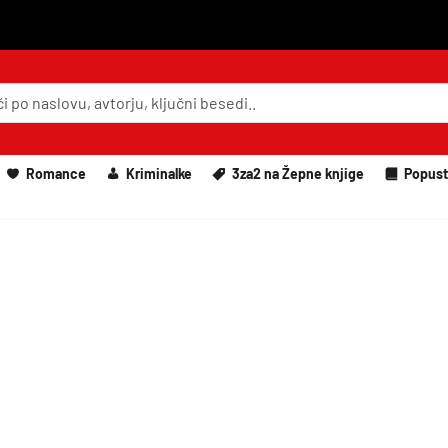
Romance
Kriminalke
3za2 na Žepne knjige
Popust