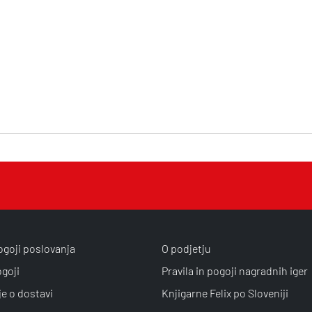
ogoji poslovanja
O podjetju
ogoji
Pravila in pogoji nagradnih iger
je o dostavi
Knjigarne Felix po Sloveniji