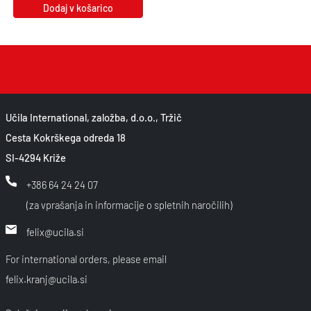
Dodaj v košarico
Učila International, založba, d.o.o., Tržič
Cesta Kokrškega odreda 18
SI-4294 Križe
+386 64 24 24 07
(za vprašanja in informacije o spletnih naročilih)
felix@ucila.si
For international orders, please email
felix.kranj@ucila.si