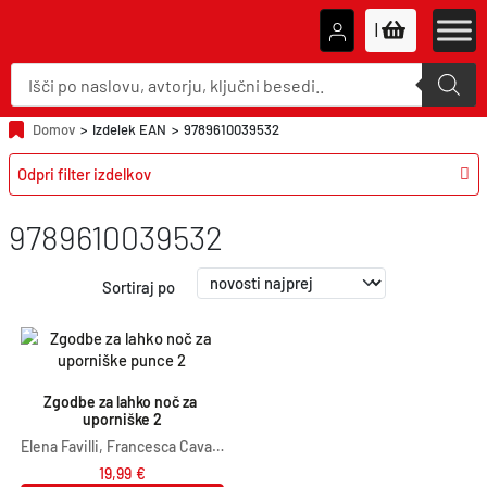
|
P
r
o
d
u
Domov
>
Izdelek EAN
>
9789610039532
c
t
Odpri filter izdelkov
s
s
e
a
9789610039532
r
c
h
Sortiraj po
Zgodbe za lahko noč za 
uporniške 2
Elena Favilli, Francesca Cavallo
19,99
€