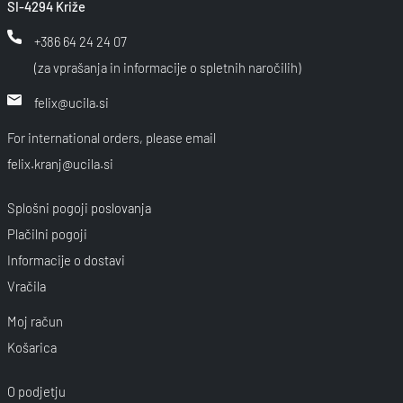
SI-4294 Križe
+386 64 24 24 07
(za vprašanja in informacije o spletnih naročilih)
felix@ucila.si
For international orders, please email
felix.kranj@ucila.si
Splošni pogoji poslovanja
Plačilni pogoji
Informacije o dostavi
Vračila
Moj račun
Košarica
O podjetju