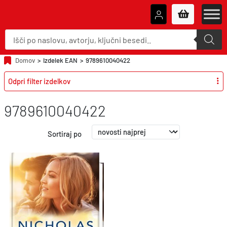
P
r
o
d
u
Domov
>
Izdelek EAN
>
9789610040422
c
t
Odpri filter izdelkov
s
s
e
a
9789610040422
r
c
h
Sortiraj po