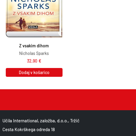
Z vsakim dihom
Nicholas Sparks
32,90
€
Dodaj v košarico
Učila International, založba, d.o.o., Tržič
Cesta Kokrškega odreda 18