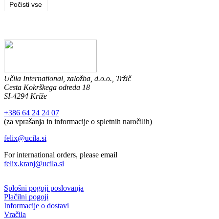
Počisti vse
Učila International, založba, d.o.o., Tržič
Cesta Kokrškega odreda 18
SI-4294 Križe
+386 64 24 24 07
(za vprašanja in informacije o spletnih naročilih)
felix@ucila.si
For international orders, please email
felix.kranj@ucila.si
Splošni pogoji poslovanja
Plačilni pogoji
Informacije o dostavi
Vračila