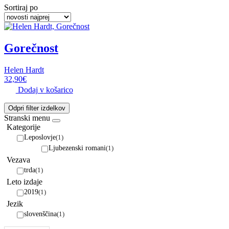
Sortiraj po
Gorečnost
Helen Hardt
32,90
€
Dodaj v košarico
Odpri filter izdelkov
Stranski menu
Kategorije
Leposlovje
(1)
Ljubezenski romani
(1)
Vezava
trda
(1)
Leto izdaje
2019
(1)
Jezik
slovenščina
(1)