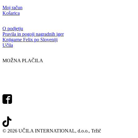
Moj račun
Košarica
O podjetju
Pravila in pogoji nagradnih iger
Knjigarne Felix po Sloveniji
Učila
MOŽNA PLAČILA
© 2026 UČILA INTERNATIONAL, d.o.o., Tržič