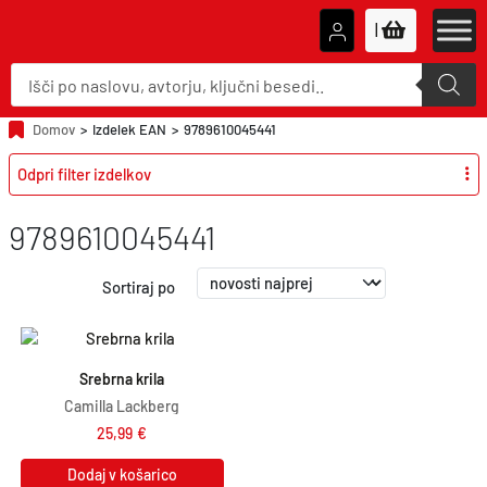
|
P
r
o
d
u
Domov
>
Izdelek EAN
>
9789610045441
c
t
Odpri filter izdelkov
s
s
e
a
9789610045441
r
c
h
Sortiraj po
Srebrna krila
Camilla Lackberg
25,99
€
Dodaj v košarico