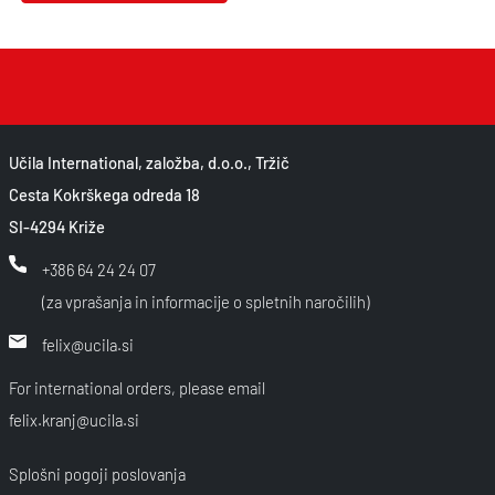
Učila International, založba, d.o.o., Tržič
Cesta Kokrškega odreda 18
SI-4294 Križe
+386 64 24 24 07
(za vprašanja in informacije o spletnih naročilih)
felix@ucila.si
For international orders, please email
felix.kranj@ucila.si
Splošni pogoji poslovanja