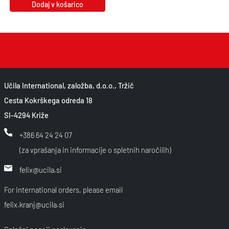
Dodaj v košarico
Učila International, založba, d.o.o., Tržič
Cesta Kokrškega odreda 18
SI-4294 Križe
+386 64 24 24 07
(za vprašanja in informacije o spletnih naročilih)
felix@ucila.si
For international orders, please email
felix.kranj@ucila.si