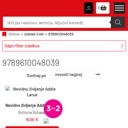
|
P
r
o
d
u
Domov
>
Izdelek EAN
>
9789610048039
c
t
Odpri filter izdelkov
s
s
e
a
9789610048039
r
c
h
Sortiraj po
Nevidno življenje Addie Larue
Victoria Schwab
16,90
€