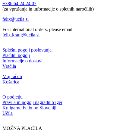
+386 64 24 24 07
(za vprašanja in informacije o spletnih naročilih)
felix@ucila.si
For international orders, please email
felix.kranj@ucila.si
Splošni pogoji poslovanja
Plačilni pogoji
Informacije o dostavi
Vračila
Moj račun
Košarica
O podjetju
Pravila in pogoji nagradnih iger
Knjigarne Felix po Sloveniji
Učila
MOŽNA PLAČILA