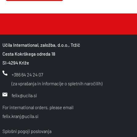
Učila International, založba, d.o.o., Tržič
Cesta Kokrškega odreda 18
SI-4294 Križe
+386 64 24 24 07
(za vprašanja in informacije o spletnih naročilih)
felix@ucila.si
For international orders, please email
felix.kranj@ucila.si
Splošni pogoji poslovanja