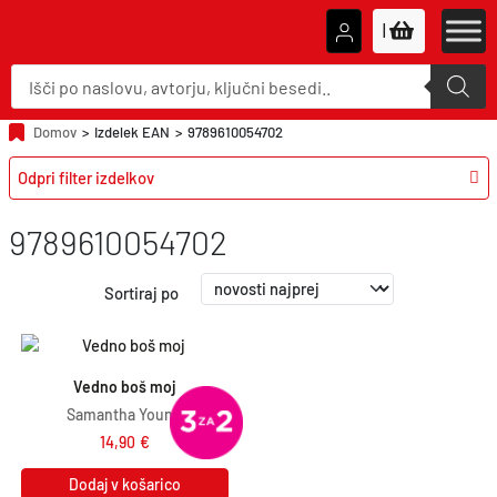
|
P
r
o
d
u
Domov
>
Izdelek EAN
>
9789610054702
c
t
Odpri filter izdelkov
s
s
e
a
9789610054702
r
c
h
Sortiraj po
Vedno boš moj
Samantha Young
14,90
€
Dodaj v košarico