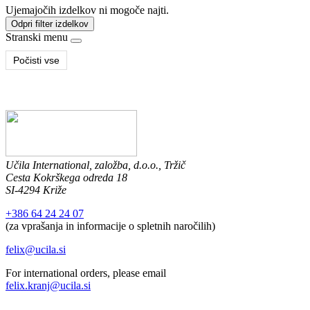
Ujemajočih izdelkov ni mogoče najti.
Odpri filter izdelkov
Stranski menu
Počisti vse
Učila International, založba, d.o.o., Tržič
Cesta Kokrškega odreda 18
SI-4294 Križe
+386 64 24 24 07
(za vprašanja in informacije o spletnih naročilih)
felix@ucila.si
For international orders, please email
felix.kranj@ucila.si