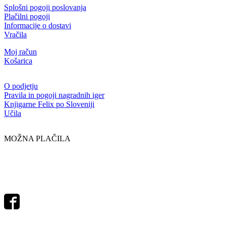
Splošni pogoji poslovanja
Plačilni pogoji
Informacije o dostavi
Vračila
Moj račun
Košarica
O podjetju
Pravila in pogoji nagradnih iger
Knjigarne Felix po Sloveniji
Učila
MOŽNA PLAČILA