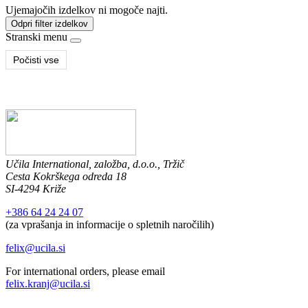
Ujemajočih izdelkov ni mogoče najti.
Odpri filter izdelkov
Stranski menu
Počisti vse
Učila International, založba, d.o.o., Tržič
Cesta Kokrškega odreda 18
SI-4294 Križe
+386 64 24 24 07
(za vprašanja in informacije o spletnih naročilih)
felix@ucila.si
For international orders, please email
felix.kranj@ucila.si