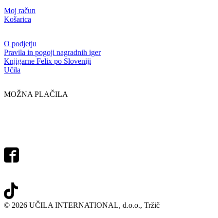
Moj račun
Košarica
O podjetju
Pravila in pogoji nagradnih iger
Knjigarne Felix po Sloveniji
Učila
MOŽNA PLAČILA
© 2026 UČILA INTERNATIONAL, d.o.o., Tržič