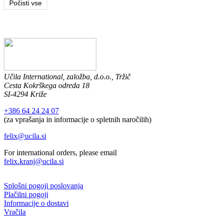
Počisti vse
Učila International, založba, d.o.o., Tržič
Cesta Kokrškega odreda 18
SI-4294 Križe
+386 64 24 24 07
(za vprašanja in informacije o spletnih naročilih)
felix@ucila.si
For international orders, please email
felix.kranj@ucila.si
Splošni pogoji poslovanja
Plačilni pogoji
Informacije o dostavi
Vračila