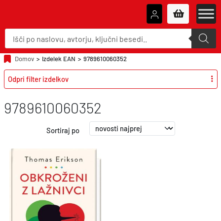
P
r
o
d
u
Domov
>
Izdelek EAN
>
9789610060352
c
t
Odpri filter izdelkov
s
s
e
a
9789610060352
r
c
h
Sortiraj po