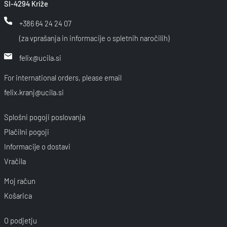
SI-4294 Križe
+386 64 24 24 07
(za vprašanja in informacije o spletnih naročilih)
felix@ucila.si
For international orders, please email
felix.kranj@ucila.si
Splošni pogoji poslovanja
Plačilni pogoji
Informacije o dostavi
Vračila
Moj račun
Košarica
O podjetju