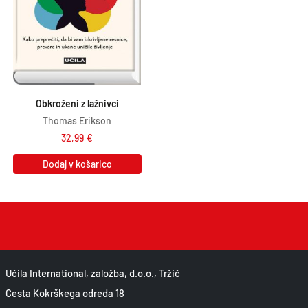
Obkroženi z lažnivci
Thomas Erikson
32,99
€
Dodaj v košarico
Učila International, založba, d.o.o., Tržič
Cesta Kokrškega odreda 18