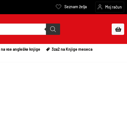
Seznam želja
Moj račun
 na vse angleške knjige
3za2 na Knjige meseca