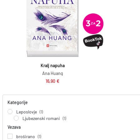
Dodaj v košarico
Kralj napuha
Ana Huang
16,90
€
Kategorije
Leposlovje
(1)
Ljubezenski romani
(1)
Vezava
broširano
(1)