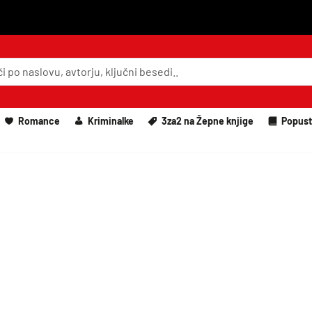
Romance
Kriminalke
3za2 na Žepne knjige
Popust