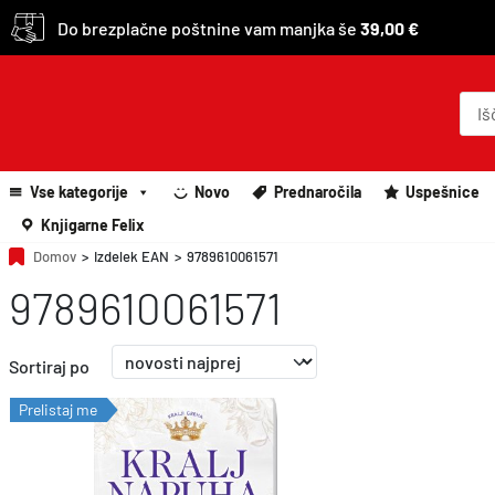
Do brezplačne poštnine vam manjka še
39,00 €
P
r
o
d
u
c
Vse kategorije
Novo
Prednaročila
Uspešnice
t
s
Knjigarne Felix
s
e
Domov
>
Izdelek EAN
>
9789610061571
a
9789610061571
r
c
h
Sortiraj po
Prelistaj me