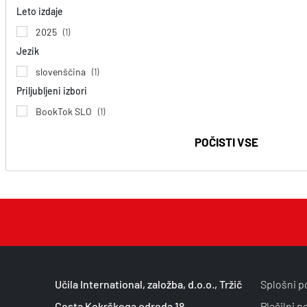
Leto izdaje
2025
(1)
Jezik
slovenščina
(1)
Priljubljeni izbori
BookTok SLO
(1)
POČISTI VSE
Učila International, založba, d.o.o., Tržič
Splošni p
Cesta Kokrškega odreda 18
Plačilni p