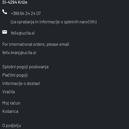
SI-4294 Križe
+386 64 24 24 07
(za vprašanja in informacije o spletnih naročilih)
felix@ucila.si
For international orders, please email
felix.kranj@ucila.si
Splošni pogoji poslovanja
Plačilni pogoji
Informacije o dostavi
Vračila
Moj račun
Košarica
O podjetju