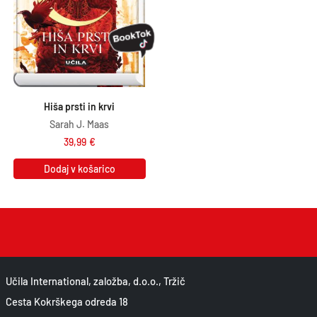
Hiša prsti in krvi
Sarah J. Maas
39,99
€
Dodaj v košarico
Učila International, založba, d.o.o., Tržič
Cesta Kokrškega odreda 18