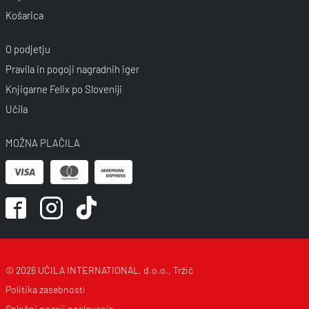
Košarica
O podjetju
Pravila in pogoji nagradnih iger
Knjigarne Felix po Sloveniji
Učila
MOŽNA PLAČILA
© 2026 UČILA INTERNATIONAL, d.o.o., Tržič
Politika zasebnosti
Splošni pogoji poslovanja