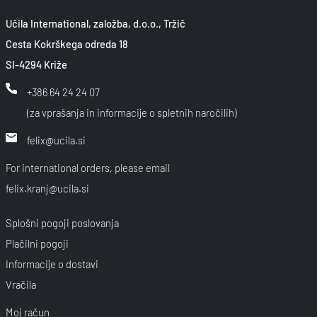
Učila International, založba, d.o.o., Tržič
Cesta Kokrškega odreda 18
SI-4294 Križe
+386 64 24 24 07
(za vprašanja in informacije o spletnih naročilih)
felix@ucila.si
For international orders, please email
felix.kranj@ucila.si
Splošni pogoji poslovanja
Plačilni pogoji
Informacije o dostavi
Vračila
Moj račun