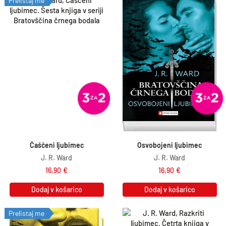
Prelistaj me
Čaščeni ljubimec
Osvobojeni ljubimec
J. R. Ward
J. R. Ward
16,90
€
16,90
€
Dodaj v košarico
Dodaj v košarico
Prelistaj me