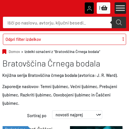
|
P
r
o
d
u
c
Odpri filter izdelkov
t
s
s
Domov
>
Izdelki označeni z “Bratovščina Črnega bodala”
e
a
Bratovščina Črnega bodala
r
c
h
Knjižna serija Bratovščina črnega bodala (avtorica: J. R. Ward).
Zaporedje naslovov: Temni ljubimec, Večni ljubimec, Prebujeni
ljubimec, Razkriti ljubimec, Osvobojeni ljubimec in Čaščeni
ljubimec.
Sortiraj po