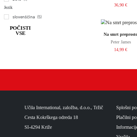
c
36,90
€
Jezik
h
slovenščina
(5)
Dodaj v košar
POČISTI
VSE
Na smrt preprost
Peter James
14,99
€
Učila International, založba, d.o.o., Tržič
Splošni po
Cesta Kokrškega odreda 18
Plačilni po
SI-4294 Križe
Informacij
Vračila