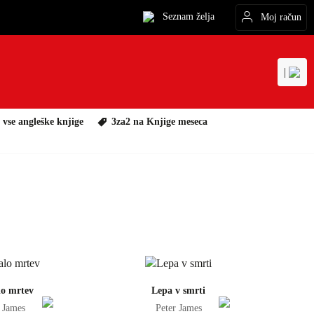
Seznam želja
Moj račun
|
 vse angleške knjige
3za2 na Knjige meseca
j v košarico
Dodaj v košarico
o mrtev
Lepa v smrti
 James
Peter James