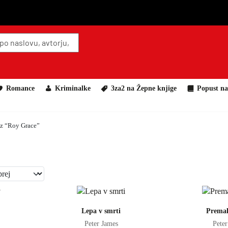
Romance
Kriminalke
3za2 na Žepne knjige
Popust na
 z “Roy Grace”
e
ico
Dodaj v košarico
Doda
Lepa v smrti
Premal
Peter James
Peter