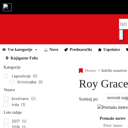
P
r
o
Vse kategorije
Novo
Prednaročila
Uspešnice
d
Knjigarne Felix
u
Kategorije
c
Domov
>
Izdelki označeni
Leposlovje
(5)
t
Roy Grac
Kriminalke
(5)
s
Vezava
s
broširano
(2)
Sortiraj po
trda
(3)
e
Dodaj v košar
Leto izdaje
a
Premalo mrtev
2017
(4)
r
Peter James
2016
(1)