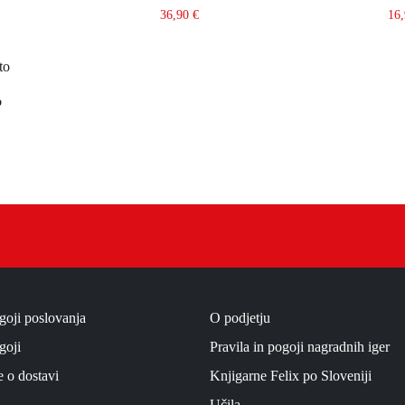
36,90
€
16
ico
o
goji poslovanja
O podjetju
goji
Pravila in pogoji nagradnih iger
e o dostavi
Knjigarne Felix po Sloveniji
Učila